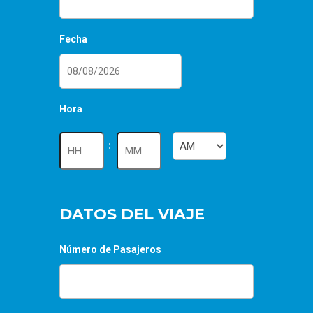
Fecha
DD
Hora
barra
MM
Horas
Minutos
:
barra
AAAA
AM/PM
DATOS DEL VIAJE
Número de Pasajeros