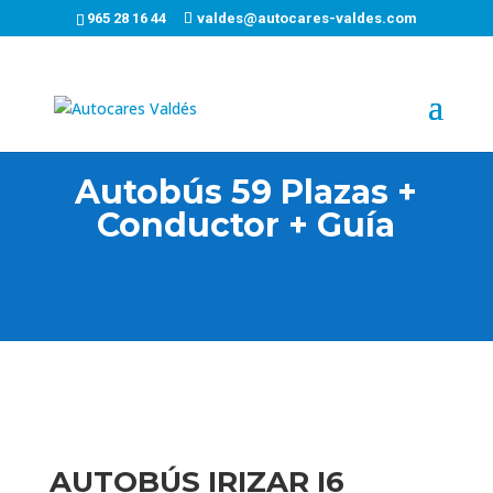
965 28 16 44
valdes@autocares-valdes.com
Autobús 59 Plazas +
Conductor + Guía
AUTOBÚS IRIZAR I6