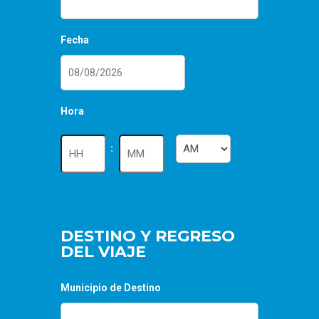
Fecha
DD
Hora
barra
MM
Horas
Minutos
:
barra
AAAA
AM/PM
DESTINO Y REGRESO
DEL VIAJE
Municipio de Destino