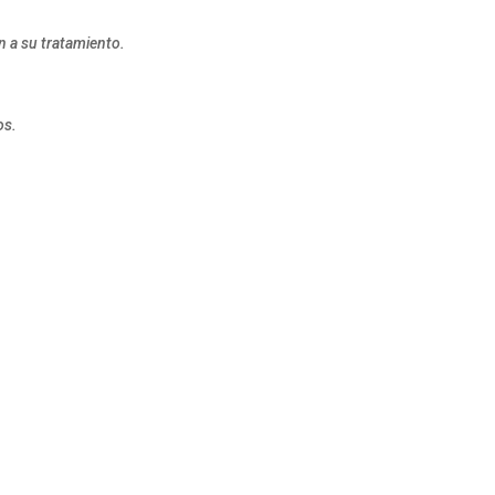
n a su tratamiento.
os.