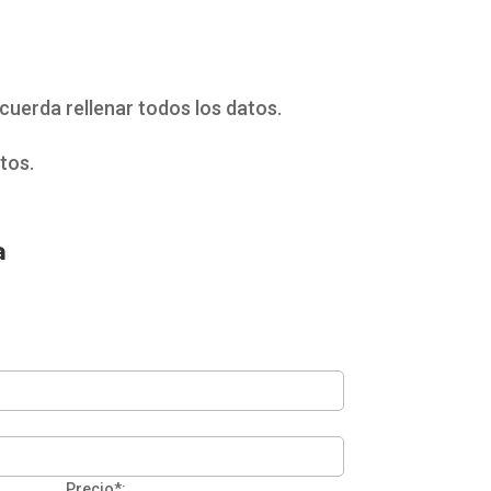
uerda rellenar todos los datos.
tos.
a
Precio*: