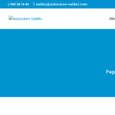
965 28 16 44
valdes@autocares-valdes.com
INI
Paga