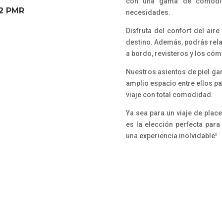
con una gama de comodida
2 PMR
necesidades.
Disfruta del confort del air
destino. Además, podrás rela
a bordo, revisteros y los có
Nuestros asientos de piel gar
amplio espacio entre ellos pa
viaje con total comodidad.
Ya sea para un viaje de plac
es la elección perfecta para
una experiencia inolvidable!