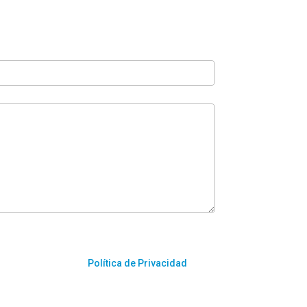
os previstos en la
Política de Privacidad
.
d de AUTOCARES VALDÉS.