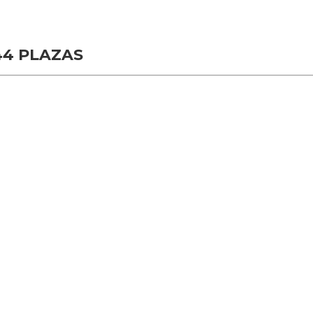
44 PLAZAS
Solicita presupuesto
Presupuesto
DATOS DE CONTACTO
Nombre