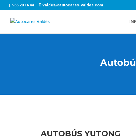
965 28 16 44
valdes@autocares-valdes.com
INI
Autobús
AUTOBÚS YUTONG